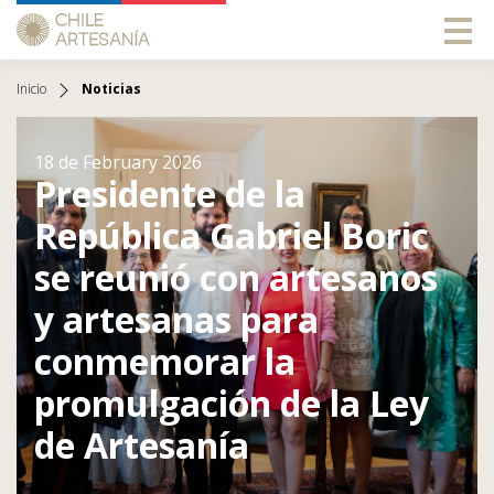
Inicio
Noticias
18 de February 2026
Presidente de la
República Gabriel Boric
se reunió con artesanos
y artesanas para
conmemorar la
promulgación de la Ley
de Artesanía